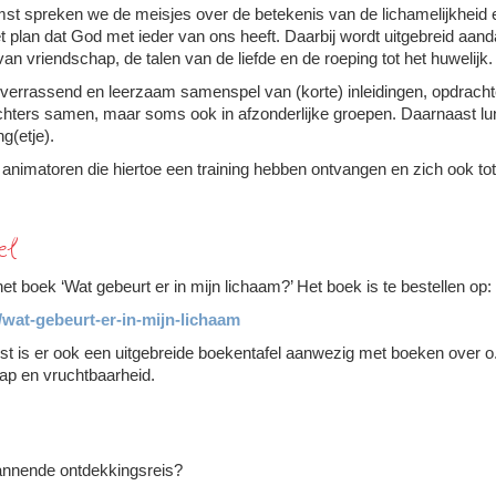
mst spreken we de meisjes over de bete­ke­nis van de licha­me­lijk­heid 
et plan dat God met ieder van ons heeft. Daarbij wordt uit­ge­breid aan
an vriend­schap, de talen van de liefde en de roe­ping tot het huwe­lijk.
errassend en leer­zaam samenspel van (korte) inlei­dingen, opdrach
hters samen, maar soms ook in afzon­der­lijke groepen. Daar­naast 
ng(etje).
 animatoren die hiertoe een trai­ning hebben ont­van­gen en zich ook to
el
et boek ‘Wat gebeurt er in mijn lichaam?’ Het boek is te be­stel­len op:
/wat-gebeurt-er-in-mijn-lichaam
t is er ook een uit­ge­breide boekentafel aanwe­zig met boeken over o.a.
chap en vrucht­baar­heid.
nnende ontdek­kings­reis?