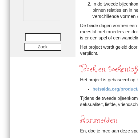
In de tweede bij­een­ko
binnen relaties en in h
ver­schil­lende vormen v
De beide dagen vormen een v
meestal met moe­ders en doc
is er een spel of een wan­de­li
Het project wordt geleid door
verplicht.
Boek en boekentaf
Het project is gebaseerd op h
betsaida.org/product
Tijdens de tweede bij­een­koms
seksua­li­teit, liefde, vriend­s
Aanmel­den
En, doe je mee aan deze spa