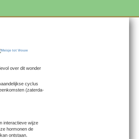
e­vol over dit won­der
maan­de­lijkse cyclus
­een­komsten (zater­da­
­ter­ac­tie­ve wijze
 deze hormonen de
 kan ontstaan.