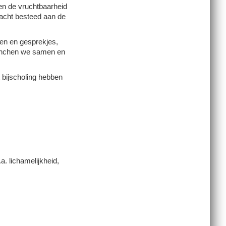
en de vrucht­baar­heid
­dacht besteed aan de
ten en gesprekjes,
lunchen we samen en
t bijscholing hebben
 licha­me­lijk­heid,