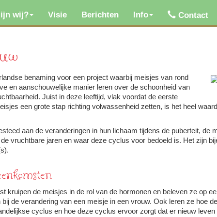
ijn wij?
Visie
Berichten
Info
Contact
ouw
er­landse bena­ming voor een project waarbij meisjes van rond
ieve en aanschouwe­lijke manier leren over de schoon­heid van
t­baar­heid. Juist in deze leef­tijd, vlak voordat de eerste
isjes een grote stap rich­ting volwassen­heid zetten, is het heel waard
esteed aan de ver­an­de­ringen in hun lichaam tij­dens de puber­teit, de 
 de vrucht­ba­re jaren en waar deze cyclus voor bedoeld is. Het zijn bij
s).
een­komsten
mst kruipen de meisjes in de rol van de hormonen en beleven ze op een in
ij de ver­an­de­ring van een meisje in een vrouw. Ook leren ze hoe
n­de­lijkse cyclus en hoe deze cyclus ervoor zorgt dat er nieuw leven