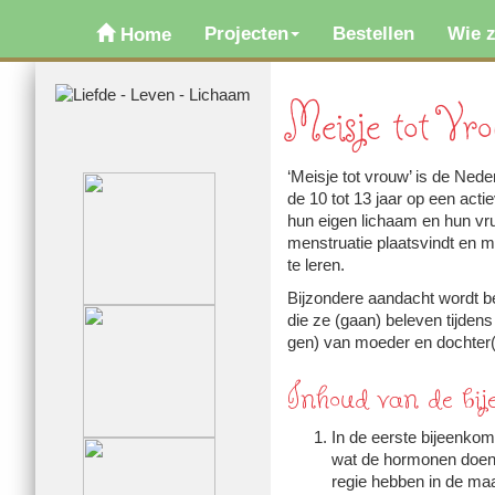
Projecten
Bestellen
Wie z
Home
Meisje tot Vr
‘Meisje tot vrouw’ is de Ned
de 10 tot 13 jaar op een act
hun eigen lichaam en hun vruch
menstruatie plaats­vindt en me
te leren.
Bij­zon­dere aan­dacht wordt b
die ze (gaan) beleven tij­dens
gen) van moe­der en dochter(
Inhoud van de bij­
In de eerste bij­een­ko
wat de hormonen doen b
regie hebben in de maa